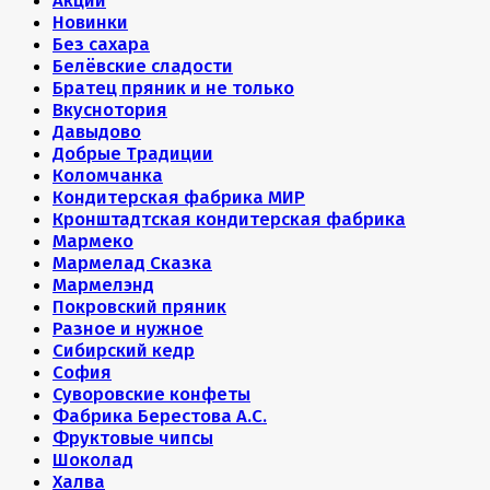
Акции
Новинки
Без сахара
Белёвские сладости
Братец пряник и не только
Вкуснотория
Давыдово
Добрые Традиции
Коломчанка
Кондитерская фабрика МИР
Кронштадтская кондитерская фабрика
Мармеко
Мармелад Сказка
Мармелэнд
Покровский пряник
Разное и нужное
Сибирский кедр
София
Суворовские конфеты
Фабрика Берестова А.С.
Фруктовые чипсы
Шоколад
Халва