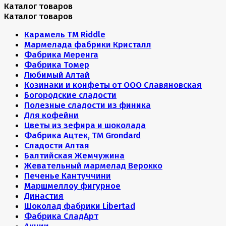
Каталог товаров
Каталог товаров
Карамель ТМ Riddle
Мармелада фабрики Кристалл
Фабрика Меренга
Фабрика Томер
Любимый Алтай
Козинаки и конфеты от ООО Славяновская
Богородские сладости
Полезные сладости из финика
Для кофейни
Цветы из зефира и шоколада
Фабрика Ацтек, ТМ Grondard
Сладости Алтая
Балтийская Жемчужина
Жевательный мармелад Верокко
Печенье Кантуччини
Маршмеллоу фигурное
Династия
Шоколад фабрики Libertad
Фабрика СладАрт