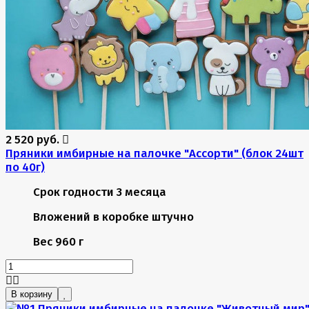
2 520 руб.
Пряники имбирные на палочке "Ассорти" (блок 24шт
по 40г)
Срок годности
3 месяца
Вложений в коробке
штучно
Вес
960 г
В корзину