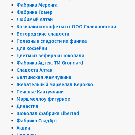
Фабрика Меренга
Фабрика Томер
Любимый Алтай
Козинаки и конфеты от ООО Славяновская
Богородские сладости
Полезные сладости из финика
Для кофейни
Цветы из зефира и шоколада
Фабрика Ацтек, ТМ Grondard
Сладости Алтая
Балтийская Жемчужина
Жевательный мармелад Верокко
Печенье Кантуччини
Маршмеллоу фигурное
Династия
Шоколад фабрики Libertad
Фабрика СладАрт
Акции