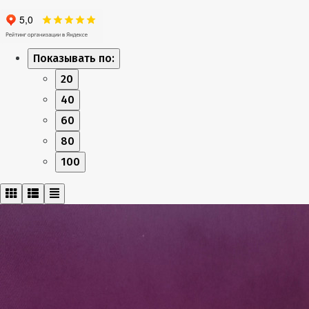
Показывать по:
20
40
60
80
100