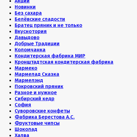
Акции
Новинки
Без сахара
Белёвские сладости
Братец пряник и не только
Вкуснотория
Давыдово
Добрые Традиции
Коломчанка
Кондитерская фабрика МИР
Кронштадтская кондитерская фабрика
Мармеко
Мармелад Сказка
Мармелэнд
Покровский пряник
Разное и нужное
Сибирский кедр
София
Суворовские конфеты
Фабрика Берестова А.С.
Фруктовые чипсы
Шоколад
Халва