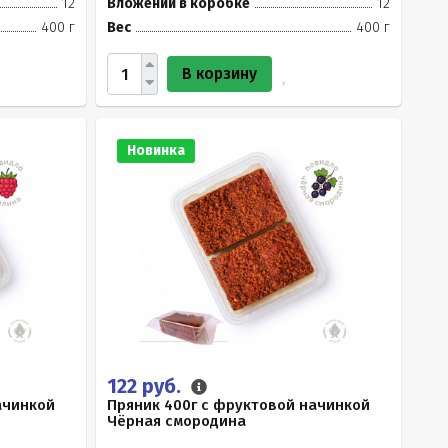
12
Вложений в коробке
12
400 г
Вес
400 г
В корзину
Новинка
122 руб.
ачинкой
Пряник 400г с фруктовой начинкой
Чёрная смородина