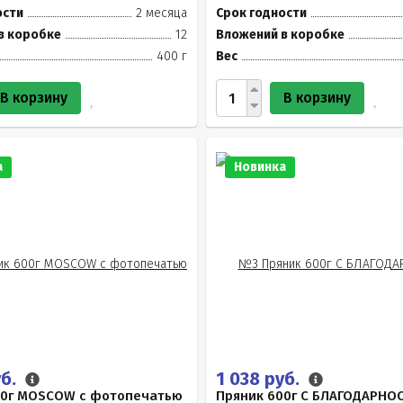
ости
2 месяца
Срок годности
в коробке
12
Вложений в коробке
400 г
Вес
В корзину
В корзину
а
Новинка
уб.
1 038 руб.
00г MOSCOW с фотопечатью
Пряник 600г С БЛАГОДАРНО