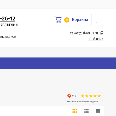
-26-12
Корзина
0
есплатный
zakaz@sladrus.ru 
 выходной
г.
 Усинск