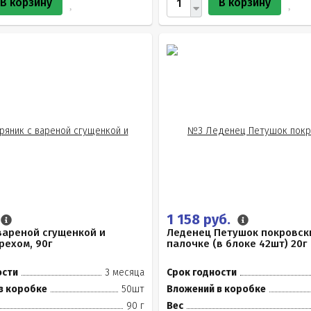
В корзину
В корзину
1 158 руб.
вареной сгущенкой и
Леденец Петушок покровск
рехом, 90г
палочке (в блоке 42шт) 20г
ости
3 месяца
Срок годности
в коробке
50шт
Вложений в коробке
90 г
Вес