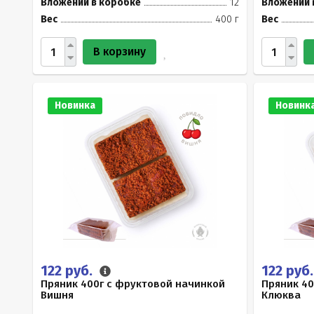
Вложений в коробке
12
Вложений 
Вес
400 г
Вес
В корзину
Новинка
Новинк
122 руб.
122 руб
Пряник 400г с фруктовой начинкой
Пряник 40
Вишня
Клюква