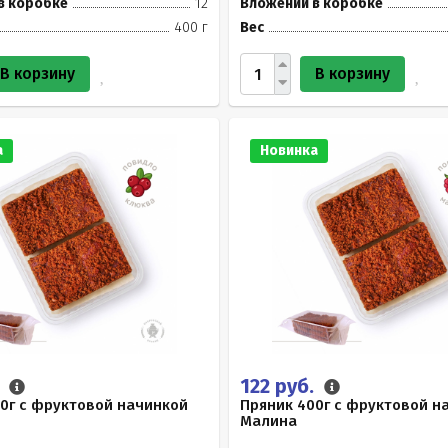
в коробке
12
Вложений в коробке
400 г
Вес
В корзину
В корзину
а
Новинка
.
122 руб.
0г с фруктовой начинкой
Пряник 400г с фруктовой н
Малина