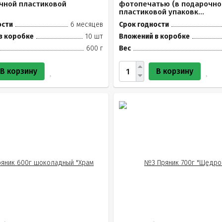
очной пластиковой
фотопечатью (в подарочно
пластиковой упаковк...
ости
6 месяцев
Срок годности
в коробке
10 шт
Вложений в коробке
600 г
Вес
В корзину
В корзину