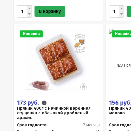
В корзину
Новинка
Новинк
173 руб.
156 руб
Пряник 400г с начинкой варенная
Пряник 40
сгущенка с обсыпкой дробленый
молоко
арахис
Срок годности
2 месяца
Срок годн