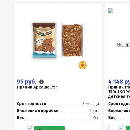
95 руб.
4 148 р
Пряник Аркаша 75г
Пряник г
130г (КОР
детская те
Срок годности
3 месяца
Срок годн
Вложений в коробке
20шт
Вложений 
Вес
75 г
Вес