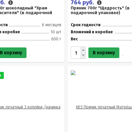
уб.
764 руб.
00г шоколадный "Храм
Пряник 700г "Щедрость" (в
асителя" (в подарочной
подарочной упаковке)
ости
6 месяцев
Срок годности
в коробке
10 шт
Вложений в коробке
600 г
Вес
В корзину
В корзину
а