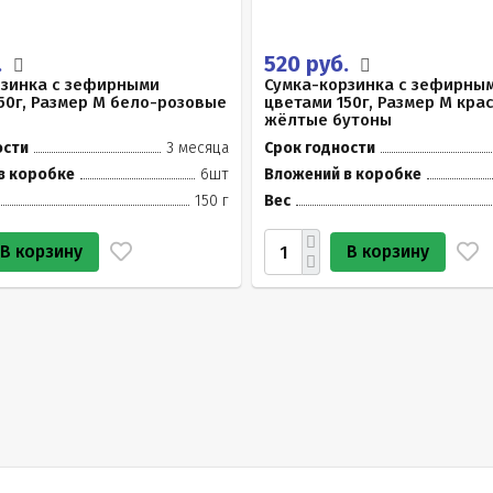
.
520 руб.
рзинка с зефирными
Сумка-корзинка с зефирны
50г, Размер М бело-розовые
цветами 150г, Размер М кра
жёлтые бутоны
ости
3 месяца
Срок годности
в коробке
6шт
Вложений в коробке
150 г
Вес
В корзину
В корзину