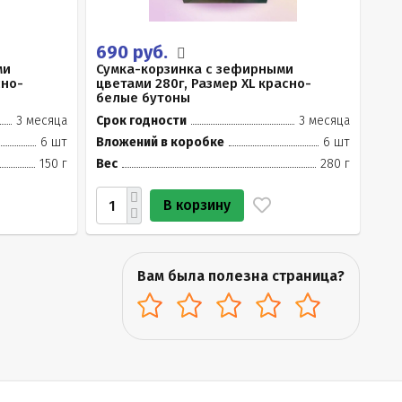
690 руб.
ми
Сумка-корзинка с зефирными
сно-
цветами 280г, Размер XL красно-
белые бутоны
3 месяца
Срок годности
3 месяца
6 шт
Вложений в коробке
6 шт
150 г
Вес
280 г
В корзину
Вам была полезна страница?