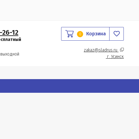
-26-12
Корзина
0
есплатный
zakaz@sladrus.ru 
 выходной
г.
 Усинск