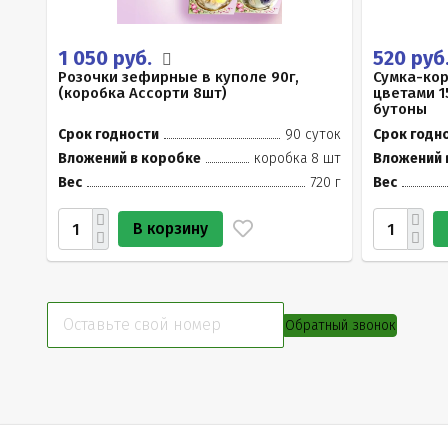
1 050 руб.
520 руб
Розочки зефирные в куполе 90г,
Сумка-ко
(коробка Ассорти 8шт)
цветами 1
бутоны
Срок годности
90 суток
Срок годн
Вложений в коробке
коробка 8 шт
Вложений 
Вес
720 г
Вес
В корзину
Обратный звонок