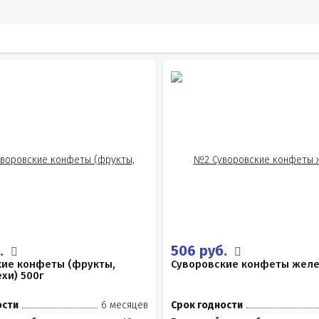
.
506 руб.
кие конфеты (фрукты,
Суворовские конфеты желе
ехи) 500г
ости
6 месяцев
Срок годности