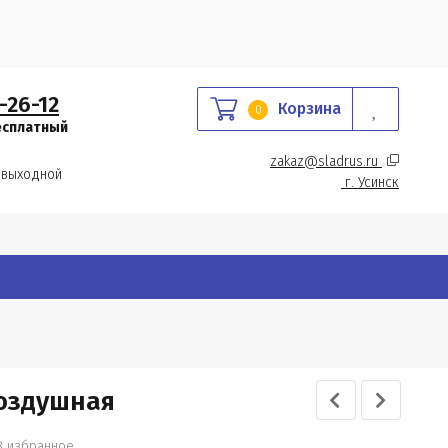
-26-12
Корзина
0
есплатный
zakaz@sladrus.ru 
 выходной
г.
 Усинск
воздушная
В избранное