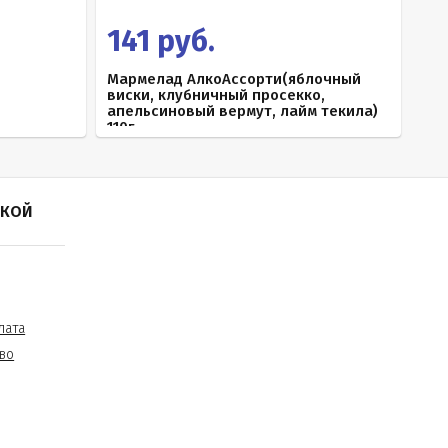
141 руб.
Мармелад АлкоАссорти(яблочный
виски, клубничный просекко,
апельсиновый вермут, лайм текила)
110г
ПКОЙ
лата
во