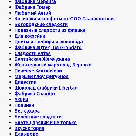
Фабрика Меренга
Фабрика Томер
Любимый Алтай
Козинаки и конфеты от ООО Славяновская
Богородские сладости
Полезные сладости из финика
Для кофейни
Цветы из зефира и шоколада
Фабрика Ацтек, ТМ Grondard
Сладости Алтая
Балтийская Жемчужина
Жевательный мармелад Верокко
Печенье Кантуччини
Маршмеллоу фигурное
Династия
Шоколад фабрики Libertad
Фабрика СладАрт
Акции
Новинки
Без сахара
Белёвские сладости
Братец пряник и не только
Вкуснотория
Давыдово